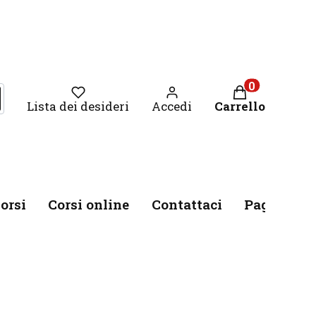
Prodotti nel ca
la
erca
Lista dei desideri
Accedi
Carrello
orsi
Corsi online
Contattaci
Pagament